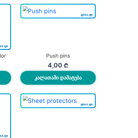
lor
Push pins
4,00
₾
ᲙᲐᲚᲐᲗᲐᲨᲘ ᲓᲐᲛᲐᲢᲔᲑᲐ