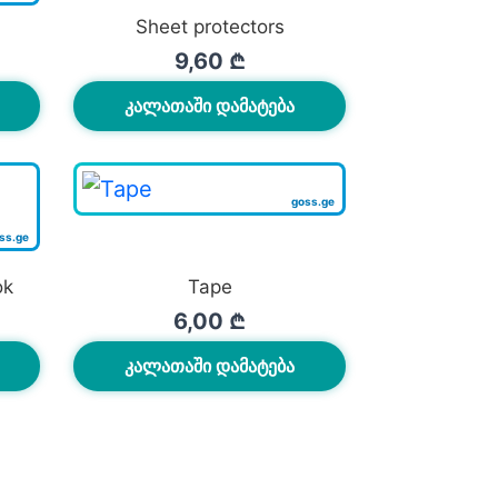
Sheet protectors
9,60
₾
ᲙᲐᲚᲐᲗᲐᲨᲘ ᲓᲐᲛᲐᲢᲔᲑᲐ
ok
Tape
6,00
₾
ᲙᲐᲚᲐᲗᲐᲨᲘ ᲓᲐᲛᲐᲢᲔᲑᲐ