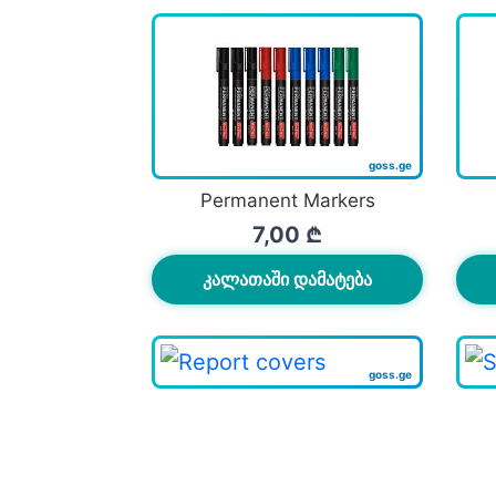
Permanent Markers
7,00
₾
ᲙᲐᲚᲐᲗᲐᲨᲘ ᲓᲐᲛᲐᲢᲔᲑᲐ