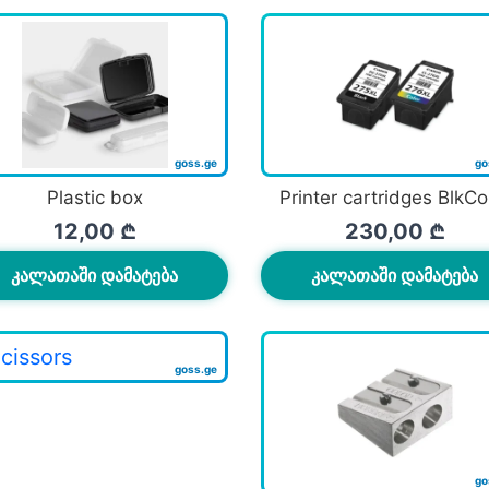
Plastic box
Printer cartridges BlkCo
12,00
₾
230,00
₾
ᲙᲐᲚᲐᲗᲐᲨᲘ ᲓᲐᲛᲐᲢᲔᲑᲐ
ᲙᲐᲚᲐᲗᲐᲨᲘ ᲓᲐᲛᲐᲢᲔᲑᲐ