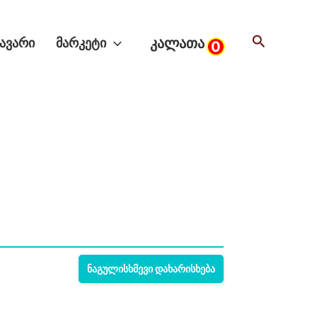
Search
ᲙᲐᲚᲐᲗᲐ
ᲐᲕᲐᲠᲘ
ᲛᲐᲠᲙᲔᲢᲘ
0