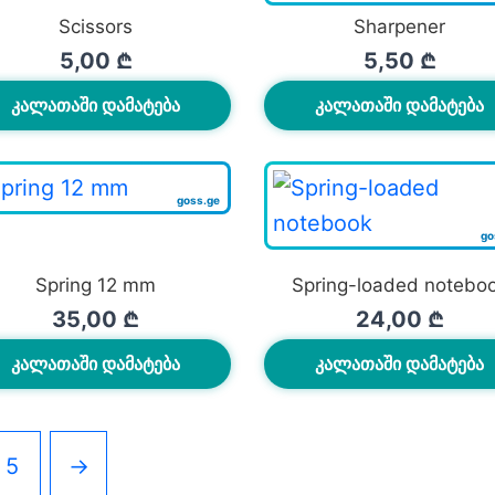
Scissors
Sharpener
5,00
₾
5,50
₾
ᲙᲐᲚᲐᲗᲐᲨᲘ ᲓᲐᲛᲐᲢᲔᲑᲐ
ᲙᲐᲚᲐᲗᲐᲨᲘ ᲓᲐᲛᲐᲢᲔᲑᲐ
Spring 12 mm
Spring-loaded notebo
35,00
₾
24,00
₾
ᲙᲐᲚᲐᲗᲐᲨᲘ ᲓᲐᲛᲐᲢᲔᲑᲐ
ᲙᲐᲚᲐᲗᲐᲨᲘ ᲓᲐᲛᲐᲢᲔᲑᲐ
5
→