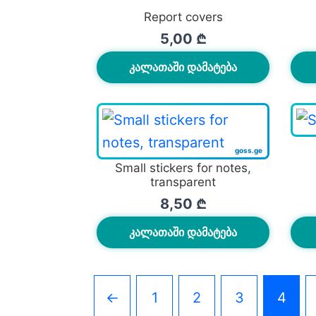
Report covers
5,00
₾
ᲙᲐᲚᲐᲗᲐᲨᲘ ᲓᲐᲛᲐᲢᲔᲑᲐ
Small stickers for notes,
transparent
8,50
₾
ᲙᲐᲚᲐᲗᲐᲨᲘ ᲓᲐᲛᲐᲢᲔᲑᲐ
←
1
2
3
4