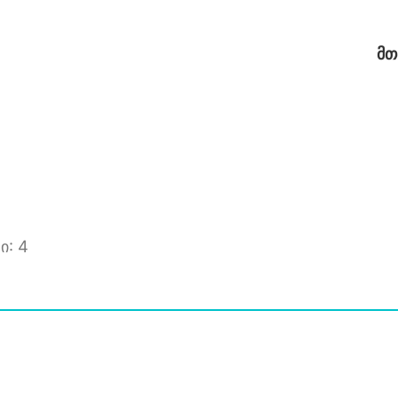
ᲛᲗ
ი: 4